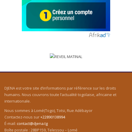
DJENA est votre site d’informations par référence sur les droits
humains. Nous couvrons toute l’actualité togolaise, africaine et
internationale.
Nous sommes à Lomé(Togo), Totsi, Rue Adébayor
Contactez-nous sur
+22890138994
É-mail:
contact@djena.tg
Boîte postale : 28BP159, Telessou – Lomé