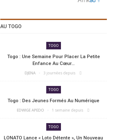
AU TOGO
TOGO
Togo : Une Semaine Pour Placer La Petite
Enfance Au Cœur…
DJENA
3 journées depuis
TOGO
Togo : Des Jeunes Formés Au Numérique
EDWIGE APEDO
1 semaine depuis
TOGO
LONATO Lance « Loto Détente », Un Nouveau