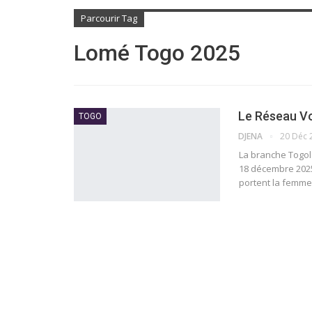
Parcourir Tag
Lomé Togo 2025
Le Réseau Vo
TOGO
DJENA
20 Déc 
La branche Togol
18 décembre 2025
portent la femme