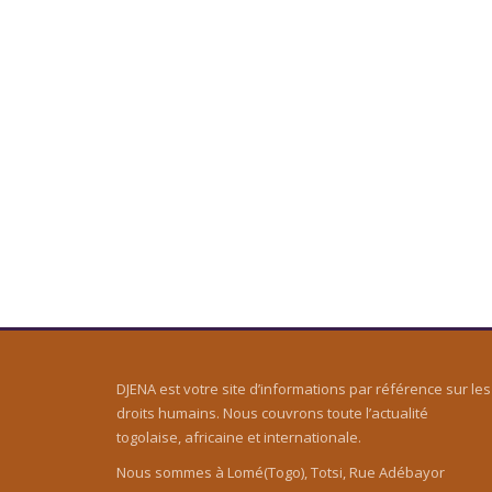
DJENA est votre site d’informations par référence sur les
droits humains. Nous couvrons toute l’actualité
togolaise, africaine et internationale.
Nous sommes à Lomé(Togo), Totsi, Rue Adébayor