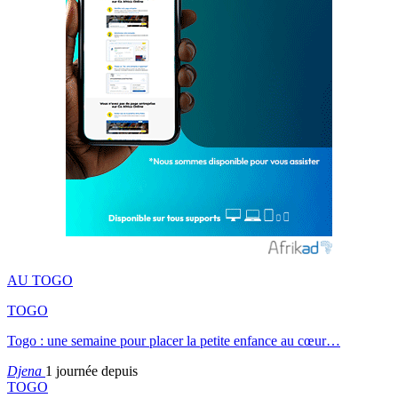
AU TOGO
TOGO
Togo : une semaine pour placer la petite enfance au cœur…
Djena
1 journée depuis
TOGO