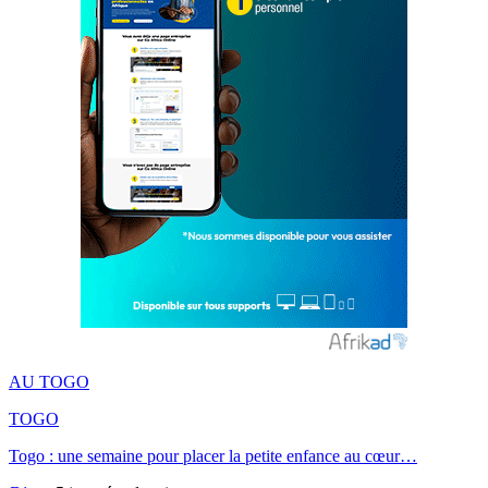
AU TOGO
TOGO
Togo : une semaine pour placer la petite enfance au cœur…