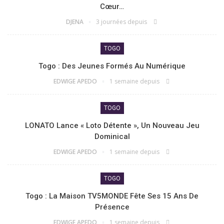
Cœur…
DJENA
3 journées depuis
TOGO
Togo : Des Jeunes Formés Au Numérique
EDWIGE APEDO
1 semaine depuis
TOGO
LONATO Lance « Loto Détente », Un Nouveau Jeu
Dominical
EDWIGE APEDO
1 semaine depuis
TOGO
Togo : La Maison TV5MONDE Fête Ses 15 Ans De
Présence
EDWIGE APEDO
1 semaine depuis