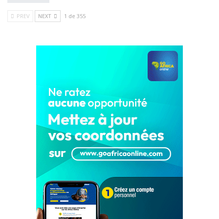
PREV
NEXT
1 de 355