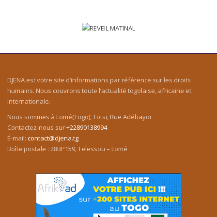
DJENA est votre site d’informations par référence sur les droits
humains. Nous couvrons toute l’actualité togolaise, africaine et
internationale.
Nous sommes à Lomé(Togo), Totsi, Rue Adébayor
Contactez-nous sur
+22890138994
É-mail:
contact@djena.tg
Boîte postale : 28BP159, Telessou – Lomé