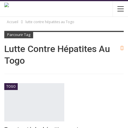
Accueil
lutte contre hépatites au Togo
Parcourir Tag
Lutte Contre Hépatites Au
Togo
TOGO