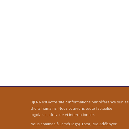
DJENA est votre site d’informations par référence sur les
droits humains. Nous couvrons toute l’actualité
togolaise, africaine et internationale.
Nous sommes à Lomé(Togo), Totsi, Rue Adébayor