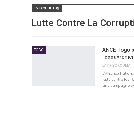
Parcourir Tag
Lutte Contre La Corrupt
ANCE Togo pl
TOGO
recouvrement
LATIF YOROUMA
L’Alliance Natio
lutte contre les 
une campagne de 