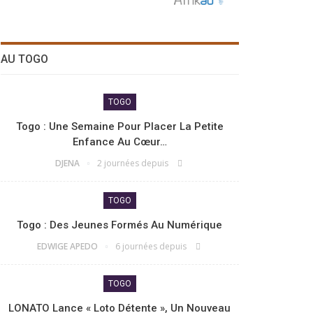
AU TOGO
TOGO
Togo : Une Semaine Pour Placer La Petite
Enfance Au Cœur…
DJENA
2 journées depuis
TOGO
Togo : Des Jeunes Formés Au Numérique
EDWIGE APEDO
6 journées depuis
TOGO
LONATO Lance « Loto Détente », Un Nouveau