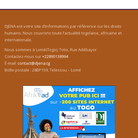
DJENA est votre site d’informations par référence sur les droits
humains. Nous couvrons toute l’actualité togolaise, africaine et
internationale.
Nous sommes à Lomé(Togo), Totsi, Rue Adébayor
Contactez-nous sur
+22890138994
É-mail:
contact@djena.tg
Boîte postale : 28BP159, Telessou – Lomé