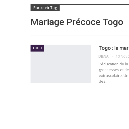
Parcourir Tag
Mariage Précoce Togo
Togo : le mar
TOGO
DJENA
10 Nov 
L’éducation de la
grossesses et de 
extrascolaire. Un
des
…