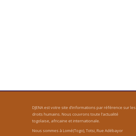
DJENA est votre site d’informations par référence sur les
droits humains. Nous couvrons toute l’actualité
togolaise, africaine et internationale.
Nous sommes à Lomé(Togo), Totsi, Rue Adébayor