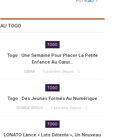
AU TOGO
TOGO
Togo : Une Semaine Pour Placer La Petite
Enfance Au Cœur…
DJENA
3 journées depuis
TOGO
Togo : Des Jeunes Formés Au Numérique
EDWIGE APEDO
1 semaine depuis
TOGO
LONATO Lance « Loto Détente », Un Nouveau