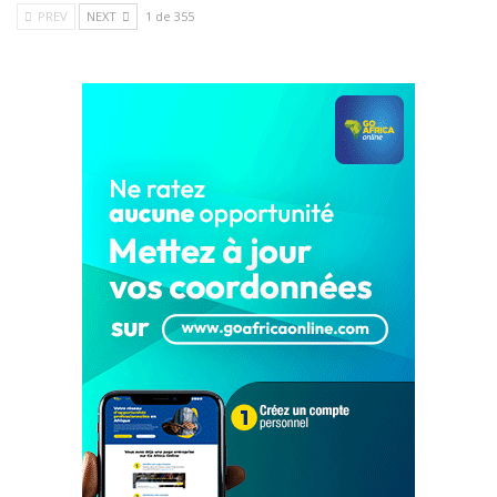
PREV
NEXT
1 de 355