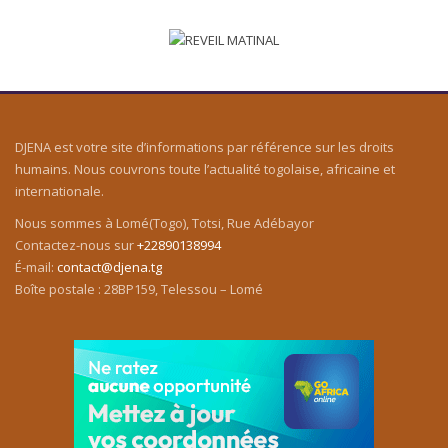
DJENA est votre site d’informations par référence sur les droits
humains. Nous couvrons toute l’actualité togolaise, africaine et
internationale.
Nous sommes à Lomé(Togo), Totsi, Rue Adébayor
Contactez-nous sur
+22890138994
É-mail:
contact@djena.tg
Boîte postale : 28BP159, Telessou – Lomé