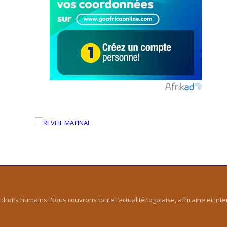
droits humains. Nous couvrons toute l’actualité togolaise, africaine et inte