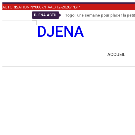
AUTORISATION N°0007/HAAC/12-2020/PL/P
DJENA ACTU.
Togo : une semaine pour placer la peti
ACCUEIL