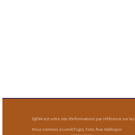
DJENA est votre site d’informations par référence sur les 
Nous sommes à Lomé(Togo), Totsi, Rue Adébayor