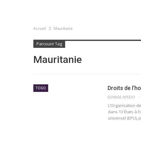
Accueil
Mauritanie
Parcourir Tag
Mauritanie
Droits de l’h
TOGO
EDWIGE APEDO
L’Organisation de
dans 13 États à l
universel (EPU),