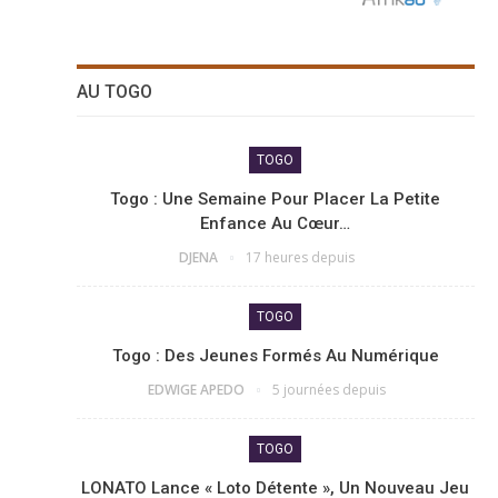
AU TOGO
TOGO
Togo : Une Semaine Pour Placer La Petite
Enfance Au Cœur…
DJENA
17 heures depuis
TOGO
Togo : Des Jeunes Formés Au Numérique
EDWIGE APEDO
5 journées depuis
TOGO
LONATO Lance « Loto Détente », Un Nouveau Jeu