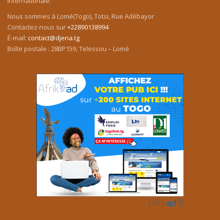
internationale.
Nous sommes à Lomé(Togo), Totsi, Rue Adébayor
Contactez-nous sur
+22890138994
É-mail:
contact@djena.tg
Boîte postale : 28BP159, Telessou – Lomé