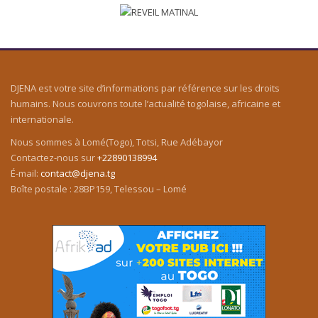
DJENA est votre site d’informations par référence sur les droits
humains. Nous couvrons toute l’actualité togolaise, africaine et
internationale.
Nous sommes à Lomé(Togo), Totsi, Rue Adébayor
Contactez-nous sur
+22890138994
É-mail:
contact@djena.tg
Boîte postale : 28BP159, Telessou – Lomé