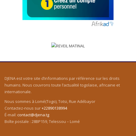
DJENA est votre site d’informations par référence sur les droits
humains. Nous couvrons toute l’actualité togolaise, africaine et
internationale.
Nous sommes à Lomé(Togo), Totsi, Rue Adébayor
Contactez-nous sur
+22890138994
É-mail:
contact@djena.tg
Boîte postale : 28BP159, Telessou – Lomé