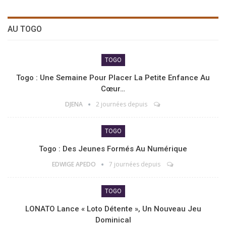
AU TOGO
TOGO
Togo : Une Semaine Pour Placer La Petite Enfance Au
Cœur…
DJENA
2 journées depuis
TOGO
Togo : Des Jeunes Formés Au Numérique
EDWIGE APEDO
7 journées depuis
TOGO
LONATO Lance « Loto Détente », Un Nouveau Jeu
Dominical