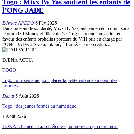
Togo : Mixx By Yas soutient les enfants de
l’ONG JADE
Edwige APEDO
6 Fév 2025
Dans un élan de solidarité, Mixx By Yas, anciennement connu sous
le nom de TMoney et filiale de Yas Togo, a mené une action en
faveur des enfants orphelins porteurs du VIH pris en charge par
l’ONG JADE à Nyékonakpoé, à Lomé. Ce mercredi 5…
DJENA ACTU.
TOGO
Togo : une semaine pour placer la petite enfance au cœur des
priorités
Djena
5 Août 2026
Togo : des jeunes formés au numérique
1 Août 2026
LONATO lance « Loto Détente », un nouveau jeu dominical