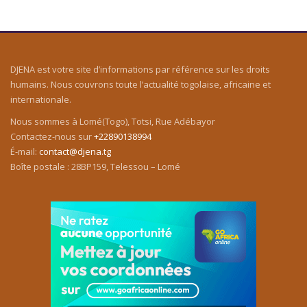
DJENA est votre site d’informations par référence sur les droits
humains. Nous couvrons toute l’actualité togolaise, africaine et
internationale.
Nous sommes à Lomé(Togo), Totsi, Rue Adébayor
Contactez-nous sur
+22890138994
É-mail:
contact@djena.tg
Boîte postale : 28BP159, Telessou – Lomé