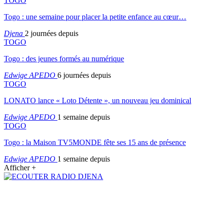
TOGO
Togo : une semaine pour placer la petite enfance au cœur…
Djena
2 journées depuis
TOGO
Togo : des jeunes formés au numérique
Edwige APEDO
6 journées depuis
TOGO
LONATO lance « Loto Détente », un nouveau jeu dominical
Edwige APEDO
1 semaine depuis
TOGO
Togo : la Maison TV5MONDE fête ses 15 ans de présence
Edwige APEDO
1 semaine depuis
Afficher +