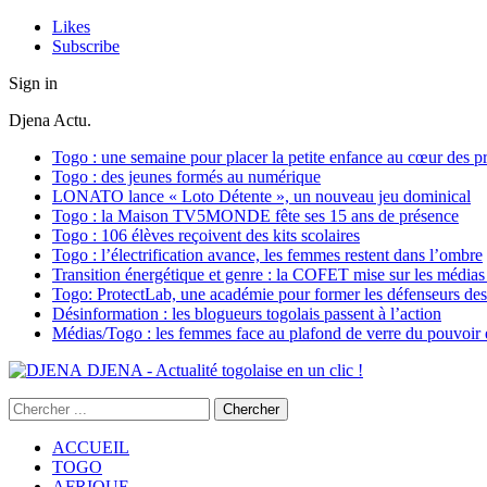
Likes
Subscribe
Sign in
Djena Actu.
Togo : une semaine pour placer la petite enfance au cœur des pr
Togo : des jeunes formés au numérique
LONATO lance « Loto Détente », un nouveau jeu dominical
Togo : la Maison TV5MONDE fête ses 15 ans de présence
Togo : 106 élèves reçoivent des kits scolaires
Togo : l’électrification avance, les femmes restent dans l’ombre
Transition énergétique et genre : la COFET mise sur les médias 
Togo: ProtectLab, une académie pour former les défenseurs des 
Désinformation : les blogueurs togolais passent à l’action
Médias/Togo : les femmes face au plafond de verre du pouvoir é
DJENA - Actualité togolaise en un clic !
ACCUEIL
TOGO
AFRIQUE