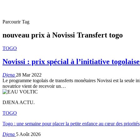
Parcourir Tag
nouveau prix à Novissi Transfert togo
TOGO
Novissi : prix spécial à l’initiative togolai
Djena
28 Mar 2022
Le programme togolais de transferts monétaires Novissi est la seule i
novatrice vient de recevoir un
…
DJENA ACTU.
TOGO
Togo : une semaine pour placer la petite enfance au cœur des priorités
Djena
5 Août 2026