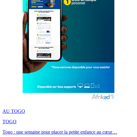
AU TOGO
TOGO
Togo : une semaine pour placer la petite enfance au cœur…