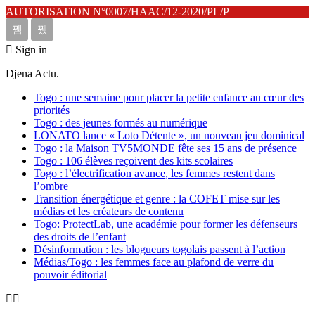
AUTORISATION N°0007/HAAC/12-2020/PL/P
Sign in
Djena Actu.
Togo : une semaine pour placer la petite enfance au cœur des
priorités
Togo : des jeunes formés au numérique
LONATO lance « Loto Détente », un nouveau jeu dominical
Togo : la Maison TV5MONDE fête ses 15 ans de présence
Togo : 106 élèves reçoivent des kits scolaires
Togo : l’électrification avance, les femmes restent dans
l’ombre
Transition énergétique et genre : la COFET mise sur les
médias et les créateurs de contenu
Togo: ProtectLab, une académie pour former les défenseurs
des droits de l’enfant
Désinformation : les blogueurs togolais passent à l’action
Médias/Togo : les femmes face au plafond de verre du
pouvoir éditorial