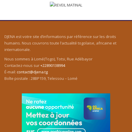
DJENA est votre site d’informations par référence sur les droits
humains. Nous couvrons toute l’actualité togolaise, africaine et
internationale.
Nous sommes à Lomé(Togo), Totsi, Rue Adébayor
Contactez-nous sur
+22890138994
É-mail:
contact@djena.tg
Boîte postale : 28BP159, Telessou – Lomé