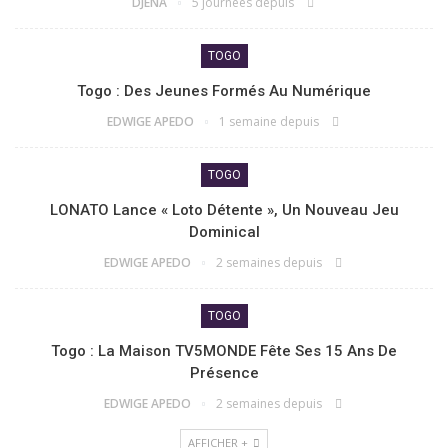
DJENA
5 journées depuis
TOGO
Togo : Des Jeunes Formés Au Numérique
EDWIGE APEDO
1 semaine depuis
TOGO
LONATO Lance « Loto Détente », Un Nouveau Jeu
Dominical
EDWIGE APEDO
2 semaines depuis
TOGO
Togo : La Maison TV5MONDE Fête Ses 15 Ans De
Présence
EDWIGE APEDO
2 semaines depuis
AFFICHER +