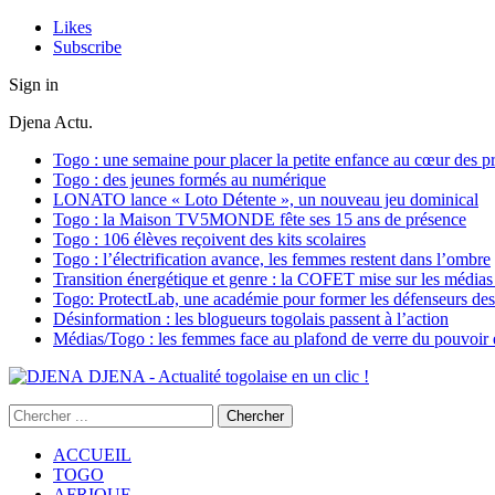
Likes
Subscribe
Sign in
Djena Actu.
Togo : une semaine pour placer la petite enfance au cœur des pr
Togo : des jeunes formés au numérique
LONATO lance « Loto Détente », un nouveau jeu dominical
Togo : la Maison TV5MONDE fête ses 15 ans de présence
Togo : 106 élèves reçoivent des kits scolaires
Togo : l’électrification avance, les femmes restent dans l’ombre
Transition énergétique et genre : la COFET mise sur les médias 
Togo: ProtectLab, une académie pour former les défenseurs des 
Désinformation : les blogueurs togolais passent à l’action
Médias/Togo : les femmes face au plafond de verre du pouvoir é
DJENA - Actualité togolaise en un clic !
ACCUEIL
TOGO
AFRIQUE