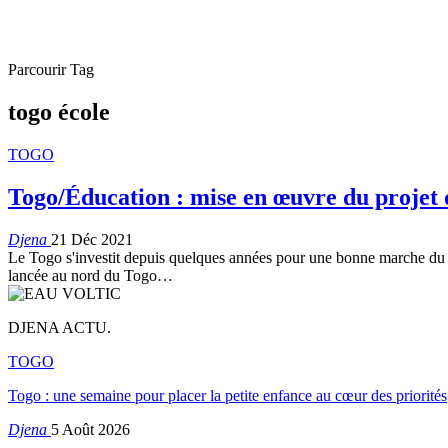
Parcourir Tag
togo école
TOGO
Togo/Éducation : mise en œuvre du projet d
Djena
21 Déc 2021
Le Togo s'investit depuis quelques années pour une bonne marche du se
lancée au nord du Togo
…
DJENA ACTU.
TOGO
Togo : une semaine pour placer la petite enfance au cœur des priorités
Djena
5 Août 2026