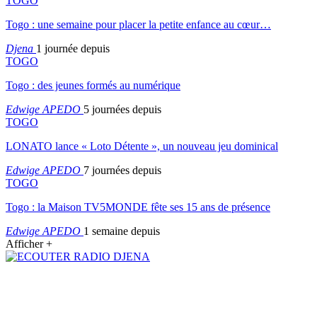
TOGO
Togo : une semaine pour placer la petite enfance au cœur…
Djena
1 journée depuis
TOGO
Togo : des jeunes formés au numérique
Edwige APEDO
5 journées depuis
TOGO
LONATO lance « Loto Détente », un nouveau jeu dominical
Edwige APEDO
7 journées depuis
TOGO
Togo : la Maison TV5MONDE fête ses 15 ans de présence
Edwige APEDO
1 semaine depuis
Afficher +