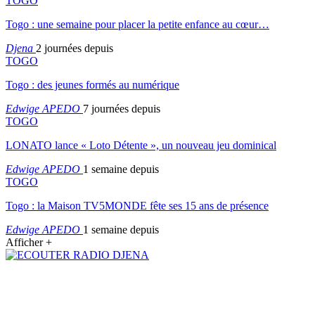
TOGO
Togo : une semaine pour placer la petite enfance au cœur…
Djena
2 journées depuis
TOGO
Togo : des jeunes formés au numérique
Edwige APEDO
7 journées depuis
TOGO
LONATO lance « Loto Détente », un nouveau jeu dominical
Edwige APEDO
1 semaine depuis
TOGO
Togo : la Maison TV5MONDE fête ses 15 ans de présence
Edwige APEDO
1 semaine depuis
Afficher +