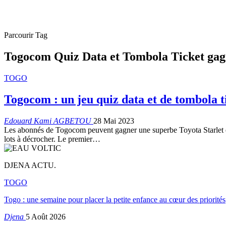
Parcourir Tag
Togocom Quiz Data et Tombola Ticket gag
TOGO
Togocom : un jeu quiz data et de tombola t
Edouard Kami AGBETOU
28 Mai 2023
Les abonnés de Togocom peuvent gagner une superbe Toyota Starlet et d
lots à décrocher.
Le premier
…
DJENA ACTU.
TOGO
Togo : une semaine pour placer la petite enfance au cœur des priorités
Djena
5 Août 2026