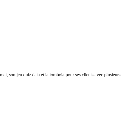
i, son jeu quiz data et la tombola pour ses clients avec plusieurs