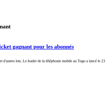
nant
icket gagnant pour les abonnés
'autres lots. Le leader de la téléphonie mobile au Togo a lancé le 23 ma