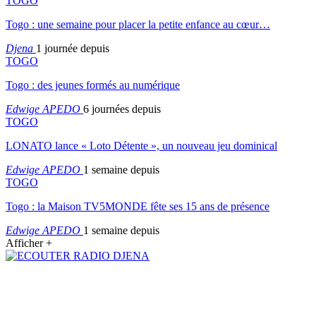
TOGO
Togo : une semaine pour placer la petite enfance au cœur…
Djena
1 journée depuis
TOGO
Togo : des jeunes formés au numérique
Edwige APEDO
6 journées depuis
TOGO
LONATO lance « Loto Détente », un nouveau jeu dominical
Edwige APEDO
1 semaine depuis
TOGO
Togo : la Maison TV5MONDE fête ses 15 ans de présence
Edwige APEDO
1 semaine depuis
Afficher +