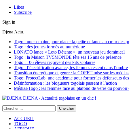
Likes
Subscribe
Sign in
Djena Actu.
Togo : une semaine pour placer la petite enfance au cœur des pr
Togo : des jeunes formés au numérique
LONATO lance « Loto Détente », un nouveau jeu dominical
Togo : la Maison TV5MONDE fête ses 15 ans de présence
Togo : 106 élèves reçoivent des kits scolaires
Togo : l’électrification avance, les femmes restent dans l’ombre
Transition énergétique et genre : la COFET mise sur les médias 
Togo: ProtectLab, une académie pour former les défenseurs des 
Désinformation : les blogueurs togolais passent à l’action
Médias/Togo : les femmes face au plafond de verre du pouvoir é
DJENA - Actualité togolaise en un clic !
ACCUEIL
TOGO
AFRIQUE