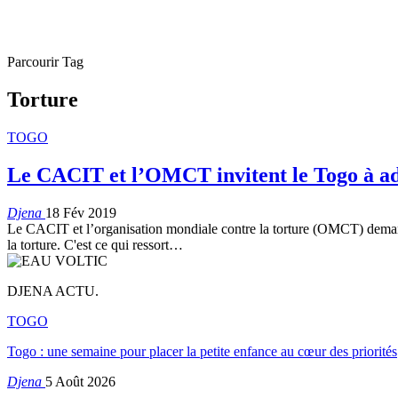
Parcourir Tag
Torture
TOGO
Le CACIT et l’OMCT invitent le Togo à ado
Djena
18 Fév 2019
Le CACIT et l’organisation mondiale contre la torture (OMCT) demande
la torture. C'est ce qui ressort…
DJENA ACTU.
TOGO
Togo : une semaine pour placer la petite enfance au cœur des priorités
Djena
5 Août 2026