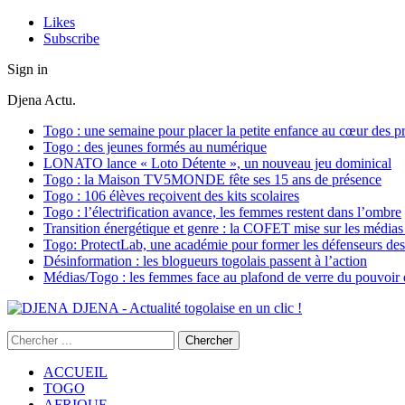
Likes
Subscribe
Sign in
Djena Actu.
Togo : une semaine pour placer la petite enfance au cœur des pr
Togo : des jeunes formés au numérique
LONATO lance « Loto Détente », un nouveau jeu dominical
Togo : la Maison TV5MONDE fête ses 15 ans de présence
Togo : 106 élèves reçoivent des kits scolaires
Togo : l’électrification avance, les femmes restent dans l’ombre
Transition énergétique et genre : la COFET mise sur les médias 
Togo: ProtectLab, une académie pour former les défenseurs des 
Désinformation : les blogueurs togolais passent à l’action
Médias/Togo : les femmes face au plafond de verre du pouvoir é
DJENA - Actualité togolaise en un clic !
ACCUEIL
TOGO
AFRIQUE