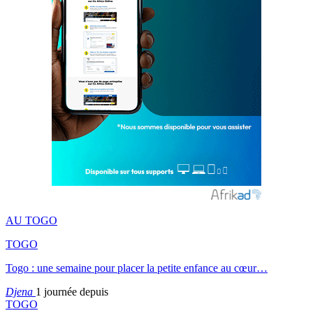
AU TOGO
TOGO
Togo : une semaine pour placer la petite enfance au cœur…
Djena
1 journée depuis
TOGO