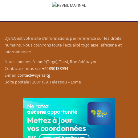
DJENA est votre site d’informations par référence sur les droits
humains. Nous couvrons toute l’actualité togolaise, africaine et
internationale.
Nous sommes à Lomé(Togo), Totsi, Rue Adébayor
Contactez-nous sur
+22890138994
É-mail:
contact@djena.tg
Boîte postale : 28BP159, Telessou – Lomé