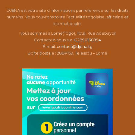
DJENA est votre site d’informations par référence sur les droits
humains. Nous couvrons toute l’actualité togolaise, africaine et
internationale.
Nous sommes à Lomé(Togo), Totsi, Rue Adébayor
Contactez-nous sur
+22890138994
É-mail:
contact@djena.tg
Boîte postale : 28BP159, Telessou – Lomé