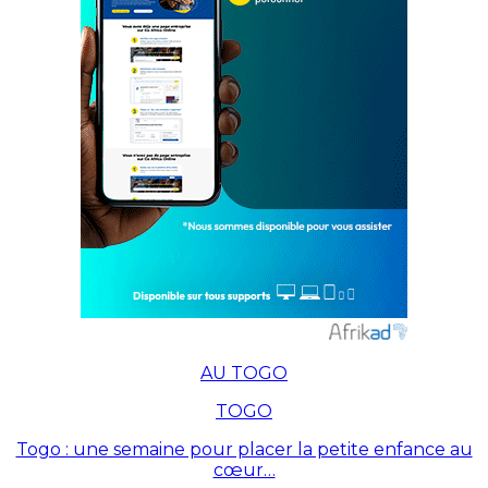
AU TOGO
TOGO
Togo : une semaine pour placer la petite enfance au
cœur…