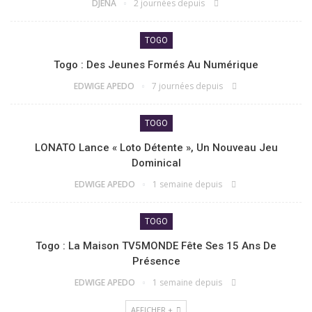
DJENA
2 journées depuis
TOGO
Togo : Des Jeunes Formés Au Numérique
EDWIGE APEDO
7 journées depuis
TOGO
LONATO Lance « Loto Détente », Un Nouveau Jeu
Dominical
EDWIGE APEDO
1 semaine depuis
TOGO
Togo : La Maison TV5MONDE Fête Ses 15 Ans De
Présence
EDWIGE APEDO
1 semaine depuis
AFFICHER +