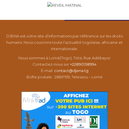
DJENA est votre site d’informations par référence sur les droits
humains. Nous couvrons toute l’actualité togolaise, africaine et
internationale.
Nous sommes à Lomé(Togo), Totsi, Rue Adébayor
Contactez-nous sur
+22890138994
É-mail:
contact@djena.tg
Boîte postale : 28BP159, Telessou – Lomé