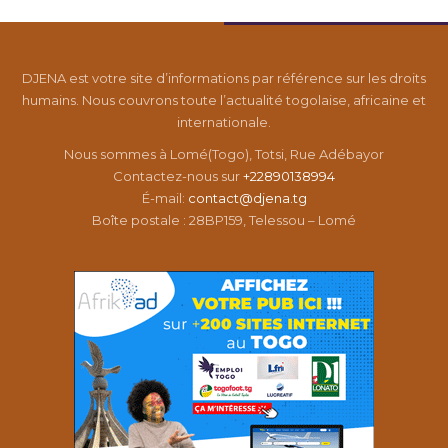
DJENA est votre site d’informations par référence sur les droits
humains. Nous couvrons toute l’actualité togolaise, africaine et
internationale.
Nous sommes à Lomé(Togo), Totsi, Rue Adébayor
Contactez-nous sur
+22890138994
É-mail:
contact@djena.tg
Boîte postale : 28BP159, Telessou – Lomé