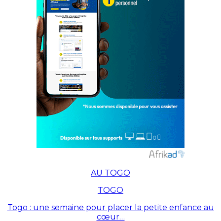
AU TOGO
TOGO
Togo : une semaine pour placer la petite enfance au
cœur…