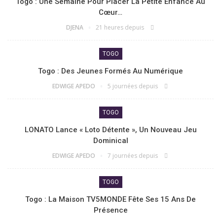
Togo : Une Semaine Pour Placer La Petite Enfance Au
Cœur…
DJENA
21 heures depuis
TOGO
Togo : Des Jeunes Formés Au Numérique
EDWIGE APEDO
5 journées depuis
TOGO
LONATO Lance « Loto Détente », Un Nouveau Jeu
Dominical
EDWIGE APEDO
7 journées depuis
TOGO
Togo : La Maison TV5MONDE Fête Ses 15 Ans De
Présence