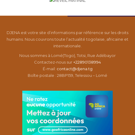
DJENA est votre site d’informations par référence sur les droits
humains. Nous couvrons toute l’actualité togolaise, africaine et
internationale.
Nous sommes à Lomé(Togo), Totsi, Rue Adébayor
Contactez-nous sur
+22890138994
É-mail:
contact@djena.tg
Boîte postale : 28BP159, Telessou – Lomé