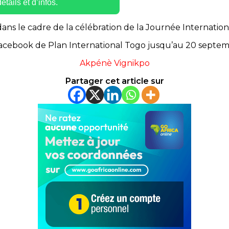
tails et d’infos.
 dans le cadre de la célébration de la Journée Internationa
acebook
de Plan In
ternational
Togo
jusqu’au 20 septe
Akpénè Vignikpo
Partager cet article sur