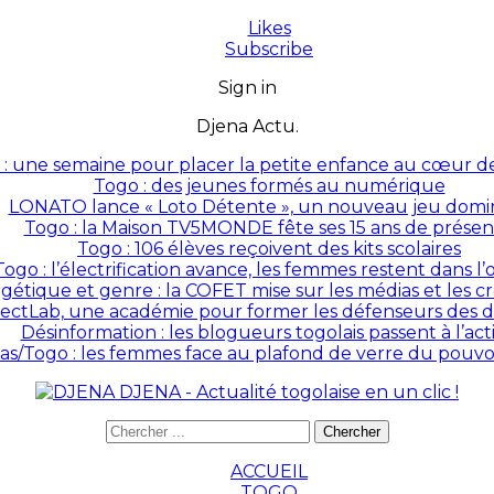
Likes
Subscribe
Sign in
Djena Actu.
: une semaine pour placer la petite enfance au cœur des
Togo : des jeunes formés au numérique
LONATO lance « Loto Détente », un nouveau jeu domin
Togo : la Maison TV5MONDE fête ses 15 ans de prése
Togo : 106 élèves reçoivent des kits scolaires
Togo : l’électrification avance, les femmes restent dans l
rgétique et genre : la COFET mise sur les médias et les 
ectLab, une académie pour former les défenseurs des dr
Désinformation : les blogueurs togolais passent à l’act
as/Togo : les femmes face au plafond de verre du pouvoir
DJENA - Actualité togolaise en un clic !
ACCUEIL
TOGO