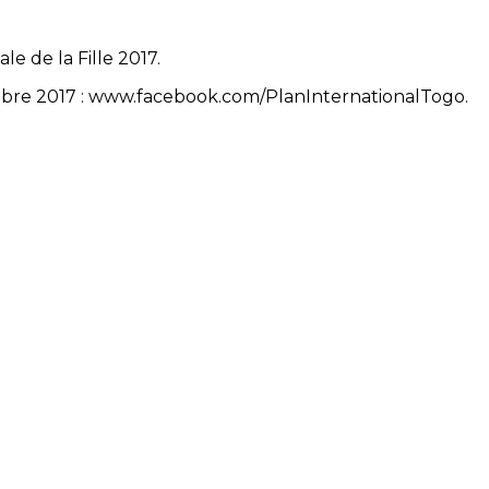
le de la Fille 2017.
mbre
2017
: www.facebook.
com/PlanInternationalTogo
.