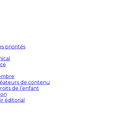
 priorités
ical
nce
’ombre
créateurs de contenu
oits de l’enfant
ion
 éditorial