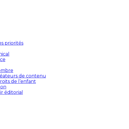
 priorités
ical
nce
’ombre
créateurs de contenu
oits de l’enfant
ion
 éditorial