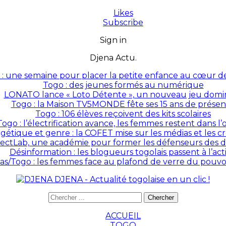
Likes
Subscribe
Sign in
Djena Actu.
: une semaine pour placer la petite enfance au cœur des
Togo : des jeunes formés au numérique
LONATO lance « Loto Détente », un nouveau jeu domin
Togo : la Maison TV5MONDE fête ses 15 ans de prése
Togo : 106 élèves reçoivent des kits scolaires
Togo : l’électrification avance, les femmes restent dans l
rgétique et genre : la COFET mise sur les médias et les 
ectLab, une académie pour former les défenseurs des dr
Désinformation : les blogueurs togolais passent à l’act
as/Togo : les femmes face au plafond de verre du pouvoir
DJENA - Actualité togolaise en un clic !
ACCUEIL
TOGO