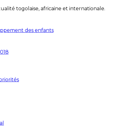
lité togolaise, africaine et internationale.
loppement des enfants
2018
riorités
al