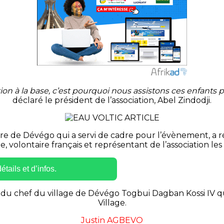
n à la base, c’est pourquoi nous assistons ces enfants p
déclaré le président de l’association, Abel
Zindodji
.
ire de D
évégo
qui a servi de cadre pour l’évènement, a
e
, volontaire français et représentant de l’association le
tails et d’infos.
du chef du village de D
évégo
T
ogbui
Dagban
Kossi
IV qu
Village.
Justin
AGBEVO