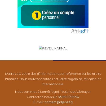
DJENA est votre site d’informations par référence sur les droits
humains. Nous couvrons toute l’actualité togolaise, africaine et
internationale.
Nous sommes à Lomé(Togo), Totsi, Rue Adébayor
Contactez-nous sur
+22890138994
É-mail:
contact@djena.tg