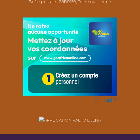
Boîte postale : 28BP159, Telessou – Lomé