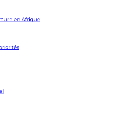
orture en Afrique
riorités
al