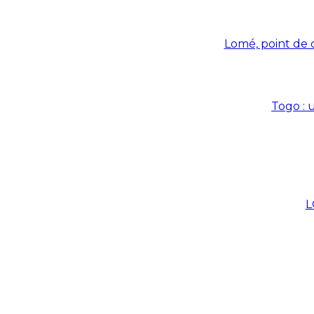
Lomé, point de d
Togo : 
L