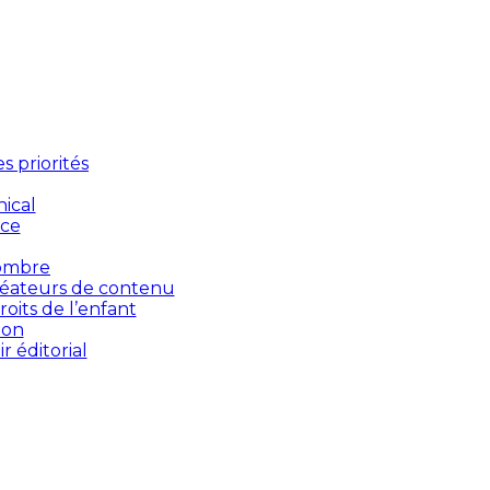
 priorités
ical
nce
’ombre
créateurs de contenu
oits de l’enfant
ion
 éditorial