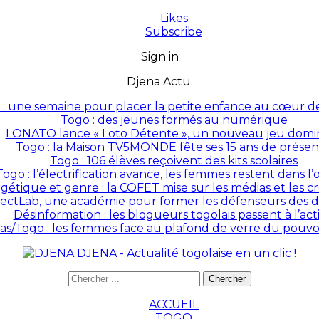
Likes
Subscribe
Sign in
Djena Actu.
: une semaine pour placer la petite enfance au cœur des
Togo : des jeunes formés au numérique
LONATO lance « Loto Détente », un nouveau jeu domin
Togo : la Maison TV5MONDE fête ses 15 ans de prése
Togo : 106 élèves reçoivent des kits scolaires
Togo : l’électrification avance, les femmes restent dans l
rgétique et genre : la COFET mise sur les médias et les 
ectLab, une académie pour former les défenseurs des dr
Désinformation : les blogueurs togolais passent à l’act
as/Togo : les femmes face au plafond de verre du pouvoir
DJENA - Actualité togolaise en un clic !
ACCUEIL
TOGO