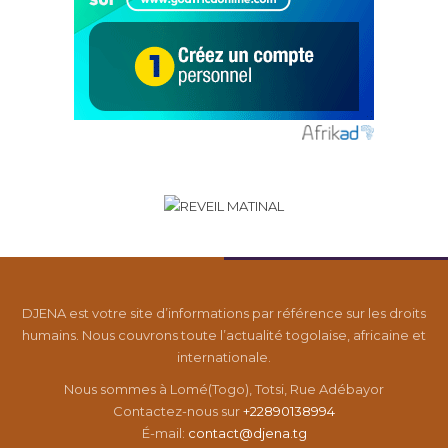
DJENA est votre site d’informations par référence sur les droits
humains. Nous couvrons toute l’actualité togolaise, africaine et
internationale.
Nous sommes à Lomé(Togo), Totsi, Rue Adébayor
Contactez-nous sur
+22890138994
É-mail:
contact@djena.tg