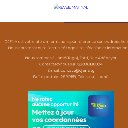
DJENA est votre site d’informations par référence sur les droits hu
Nous couvrons toute l’actualité togolaise, africaine et internation
Nous sommes à Lomé(Togo), Totsi, Rue Adébayor
Contactez-nous sur
+22890138994
É-mail:
contact@djena.tg
Boîte postale : 28BP159, Telessou – Lomé