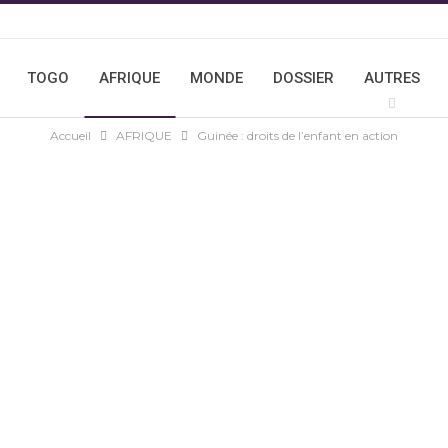
TOGO
AFRIQUE
MONDE
DOSSIER
AUTRES
Accueil
AFRIQUE
Guinée : droits de l’enfant en action