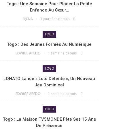
Togo : Une Semaine Pour Placer La Petite
Enfance Au Cœur…
DJENA
3 journées depuis
TOGO
Togo : Des Jeunes Formés Au Numérique
EDWIGE APEDO
1 semaine depuis
TOGO
LONATO Lance « Loto Détente », Un Nouveau
Jeu Dominical
EDWIGE APEDO
1 semaine depuis
TOGO
Togo : La Maison TV5MONDE Fête Ses 15 Ans
De Présence