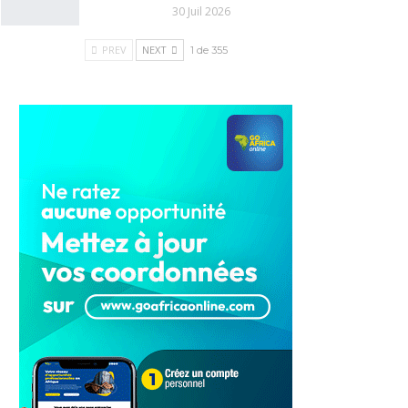
30 Juil 2026
PREV
NEXT
1 de 355