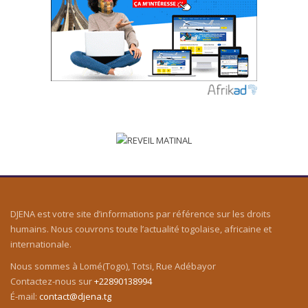
DJENA est votre site d’informations par référence sur les droits
humains. Nous couvrons toute l’actualité togolaise, africaine et
internationale.
Nous sommes à Lomé(Togo), Totsi, Rue Adébayor
Contactez-nous sur
+22890138994
É-mail:
contact@djena.tg