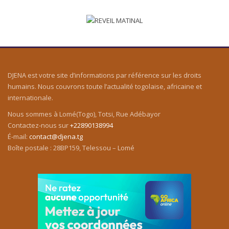
DJENA est votre site d’informations par référence sur les droits
humains. Nous couvrons toute l’actualité togolaise, africaine et
internationale.
Nous sommes à Lomé(Togo), Totsi, Rue Adébayor
Contactez-nous sur
+22890138994
É-mail:
contact@djena.tg
Boîte postale : 28BP159, Telessou – Lomé