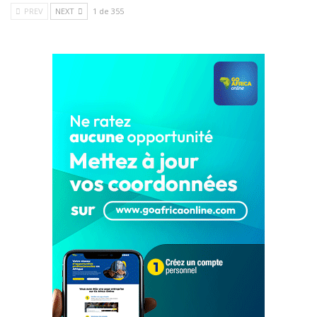
PREV
NEXT
1 de 355