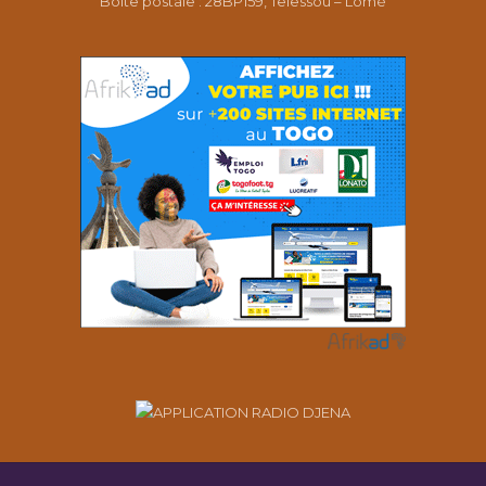
Boîte postale : 28BP159, Telessou – Lomé