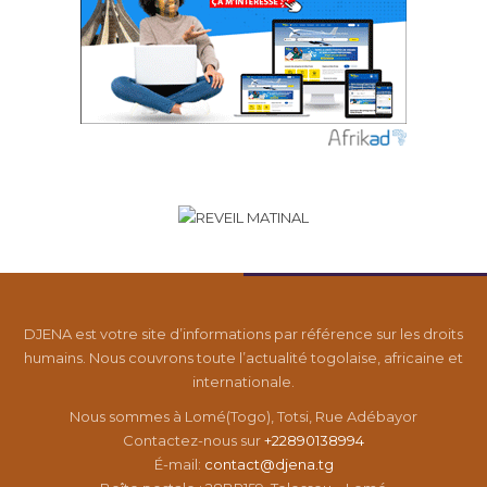
DJENA est votre site d’informations par référence sur les droits
humains. Nous couvrons toute l’actualité togolaise, africaine et
internationale.
Nous sommes à Lomé(Togo), Totsi, Rue Adébayor
Contactez-nous sur
+22890138994
É-mail:
contact@djena.tg