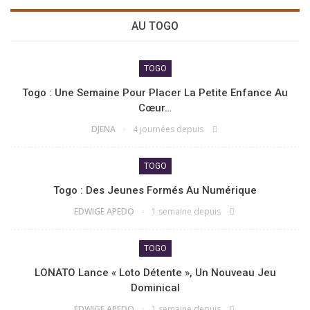
AU TOGO
TOGO
Togo : Une Semaine Pour Placer La Petite Enfance Au
Cœur…
DJENA
4 journées depuis
TOGO
Togo : Des Jeunes Formés Au Numérique
EDWIGE APEDO
1 semaine depuis
TOGO
LONATO Lance « Loto Détente », Un Nouveau Jeu
Dominical
EDWIGE APEDO
1 semaine depuis