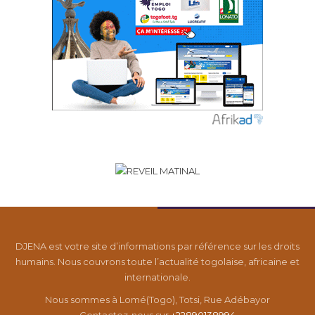
DJENA est votre site d’informations par référence sur les droits
humains. Nous couvrons toute l’actualité togolaise, africaine et
internationale.
Nous sommes à Lomé(Togo), Totsi, Rue Adébayor