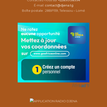
Contactez-nous sur
+22890138994
É-mail:
contact@djena.tg
Boîte postale : 28BP159, Telessou – Lomé