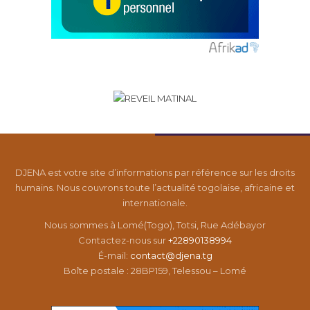
DJENA est votre site d’informations par référence sur les droits
humains. Nous couvrons toute l’actualité togolaise, africaine et
internationale.
Nous sommes à Lomé(Togo), Totsi, Rue Adébayor
Contactez-nous sur
+22890138994
É-mail:
contact@djena.tg
Boîte postale : 28BP159, Telessou – Lomé