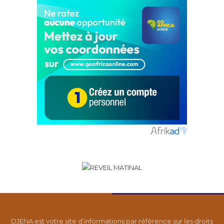
DJENA est votre site d’informations par référence sur les droits