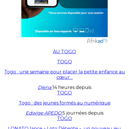
AU TOGO
TOGO
Togo : une semaine pour placer la petite enfance au
cœur…
Djena
14 heures depuis
TOGO
Togo : des jeunes formés au numérique
Edwige APEDO
5 journées depuis
TOGO
LONATO lance « Loto Détente », un nouveau jeu