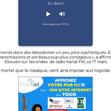
En direct
▶️
🔊
Développé par OTIYA
ents dans des laboratoires un peu plus sophistiqués. Et 
transmissions et est beaucoup plus contagieux
», a affi
Ekouévi sur les ondes de radio Kanal FM, ce 17 mars
mortel que le classique, vient ainsi imposer aux togolai