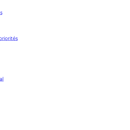
s
riorités
al