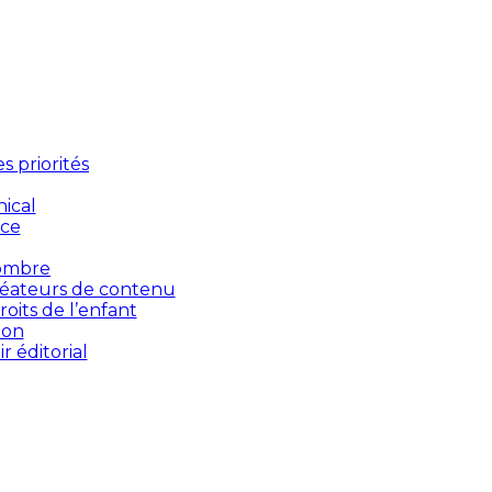
 priorités
ical
nce
’ombre
créateurs de contenu
oits de l’enfant
ion
 éditorial