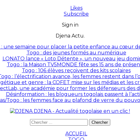
Likes
Subscribe
Sign in
Djena Actu.
: une semaine pour placer la petite enfance au cœur des
Togo : des jeunes formés au numérique
LONATO lance « Loto Détente », un nouveau jeu domin
Togo : la Maison TV5MONDE fête ses 15 ans de prése
Togo : 106 élèves reçoivent des kits scolaires
Togo : l’électrification avance, les femmes restent dans l
rgétique et genre : la COFET mise sur les médias et les 
ectLab, une académie pour former les défenseurs des dr
Désinformation : les blogueurs togolais passent à l’act
as/Togo : les femmes face au plafond de verre du pouvoir
DJENA - Actualité togolaise en un clic !
ACCUEIL
TOGO