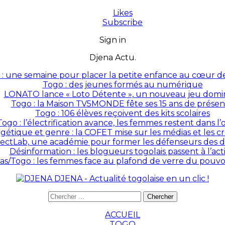
Likes
Subscribe
Sign in
Djena Actu.
: une semaine pour placer la petite enfance au cœur des
Togo : des jeunes formés au numérique
LONATO lance « Loto Détente », un nouveau jeu domin
Togo : la Maison TV5MONDE fête ses 15 ans de prése
Togo : 106 élèves reçoivent des kits scolaires
Togo : l’électrification avance, les femmes restent dans l
rgétique et genre : la COFET mise sur les médias et les 
ectLab, une académie pour former les défenseurs des dr
Désinformation : les blogueurs togolais passent à l’act
as/Togo : les femmes face au plafond de verre du pouvoir
DJENA - Actualité togolaise en un clic !
ACCUEIL
TOGO