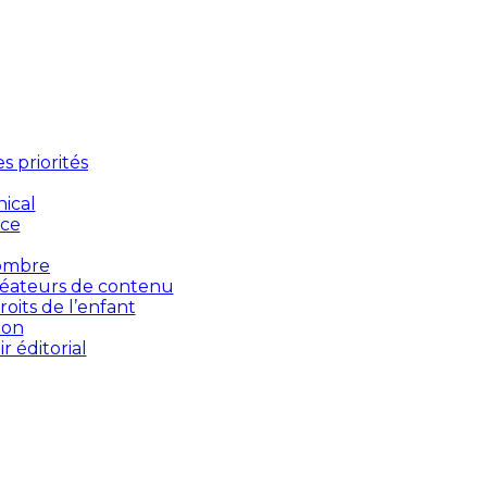
 priorités
ical
nce
’ombre
créateurs de contenu
oits de l’enfant
ion
 éditorial