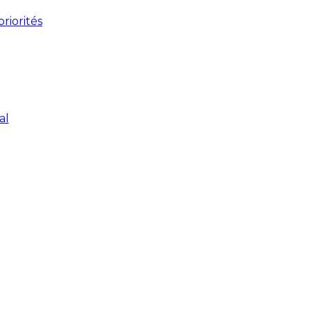
riorités
al