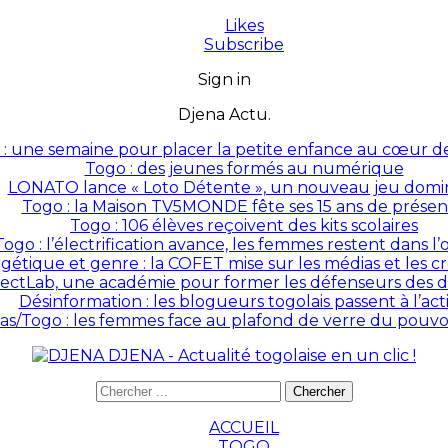
Likes
Subscribe
Sign in
Djena Actu.
: une semaine pour placer la petite enfance au cœur des
Togo : des jeunes formés au numérique
LONATO lance « Loto Détente », un nouveau jeu domin
Togo : la Maison TV5MONDE fête ses 15 ans de prése
Togo : 106 élèves reçoivent des kits scolaires
Togo : l’électrification avance, les femmes restent dans l
rgétique et genre : la COFET mise sur les médias et les 
ectLab, une académie pour former les défenseurs des dr
Désinformation : les blogueurs togolais passent à l’act
as/Togo : les femmes face au plafond de verre du pouvoir
DJENA - Actualité togolaise en un clic !
ACCUEIL
TOGO