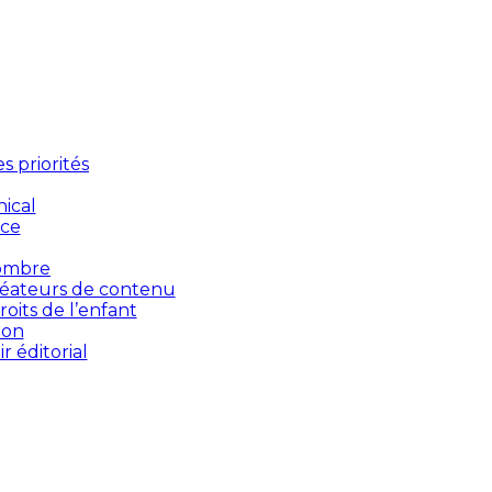
 priorités
ical
nce
’ombre
créateurs de contenu
oits de l’enfant
ion
 éditorial