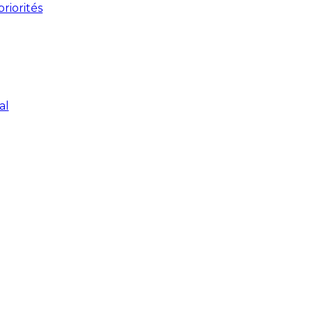
riorités
al