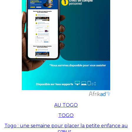
AU TOGO
TOGO
Togo : une semaine pour placer la petite enfance au
cœur…