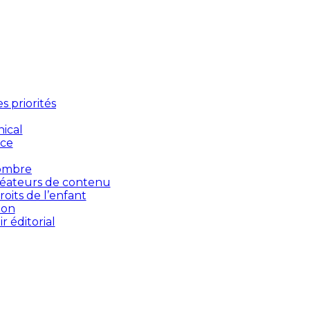
 priorités
ical
nce
’ombre
créateurs de contenu
oits de l’enfant
ion
 éditorial