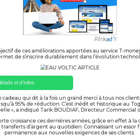
objectif de ces améliorations apportées au service T-money 
ermet de s’inscrire durablement dans l’évolution techn
tails et d’infos.
 cadeau qui dit à la fois un grand merci à tous nos clien
t jusqu’à 95% de réduction. C’est inédit et historique au
s belle », a indiqué Tarik BOUDIAF, Directeur Commerci
roissance ces dernières années, grâce en effet à la conf
les transferts d’argent au quotidien. Connaissant un esso
permanence aux nouvelles exigences de ses clients.