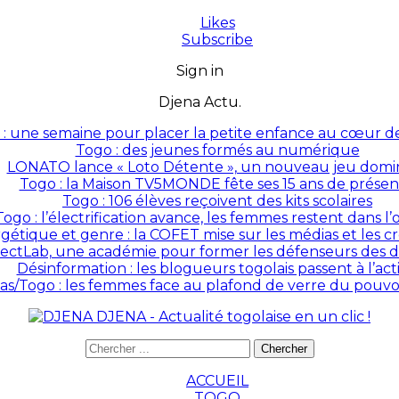
Likes
Subscribe
Sign in
Djena Actu.
: une semaine pour placer la petite enfance au cœur des
Togo : des jeunes formés au numérique
LONATO lance « Loto Détente », un nouveau jeu domin
Togo : la Maison TV5MONDE fête ses 15 ans de prése
Togo : 106 élèves reçoivent des kits scolaires
Togo : l’électrification avance, les femmes restent dans l
rgétique et genre : la COFET mise sur les médias et les 
ectLab, une académie pour former les défenseurs des dr
Désinformation : les blogueurs togolais passent à l’act
as/Togo : les femmes face au plafond de verre du pouvoir
DJENA - Actualité togolaise en un clic !
ACCUEIL
TOGO