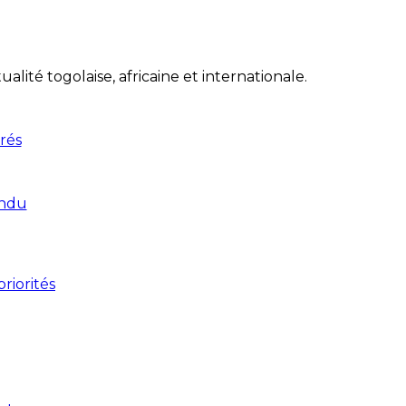
lité togolaise, africaine et internationale.
rés
endu
riorités